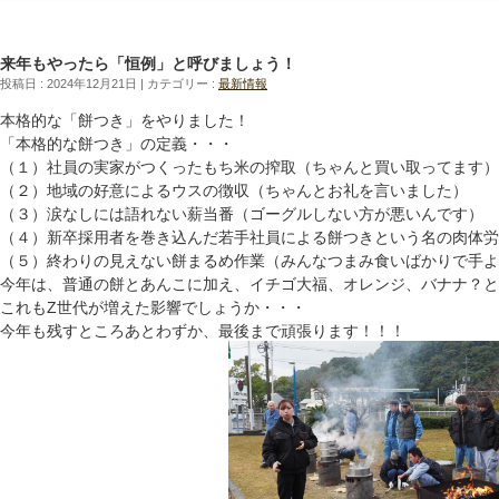
来年もやったら「恒例」と呼びましょう！
投稿日 : 2024年12月21日
カテゴリー :
最新情報
本格的な「餅つき」をやりました！
「本格的な餅つき」の定義・・・
（１）社員の実家がつくったもち米の搾取（ちゃんと買い取ってます）
（２）地域の好意によるウスの徴収（ちゃんとお礼を言いました）
（３）涙なしには語れない薪当番（ゴーグルしない方が悪いんです）
（４）新卒採用者を巻き込んだ若手社員による餅つきという名の肉体労
（５）終わりの見えない餅まるめ作業（みんなつまみ食いばかりで手よ
今年は、普通の餅とあんこに加え、イチゴ大福、オレンジ、バナナ？と
これもZ世代が増えた影響でしょうか・・・
今年も残すところあとわずか、最後まで頑張ります！！！