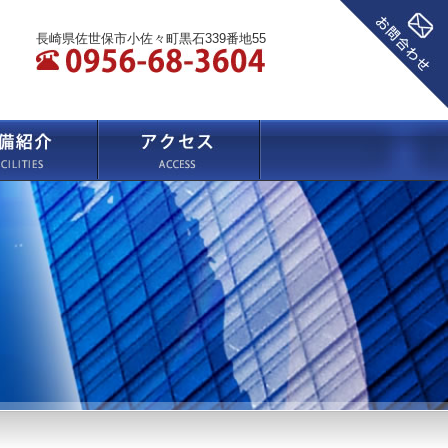
長崎県佐世保市小佐々町黒石339番地55